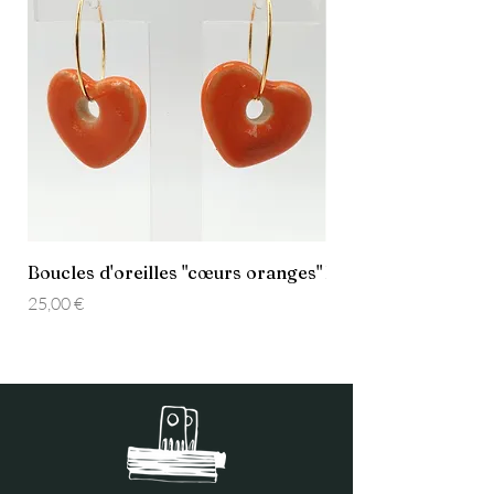
Boucles d'oreilles "cœurs oranges"
Boucles d'oreilles 
Prix
Prix
25,00 €
25,00 €