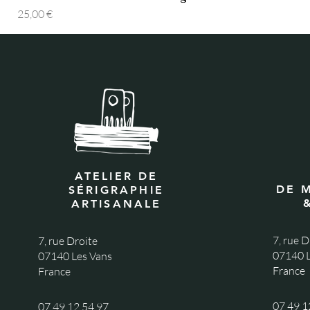
Prix
25,00 €
ATELIER DE
DE 
SÉRIGRAPHIE
ARTISANALE
7, rue D
7, rue Droite
07140 L
07140 Les Vans
France
France
07 49 1
07 49 12 54 97