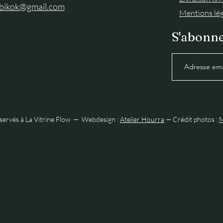
abikok@gmail.com
Mentions lég
S'abonne
éservés à La Vitrine Flow — Webdesign :
Atelier Hourra
— Crédit photos :
M