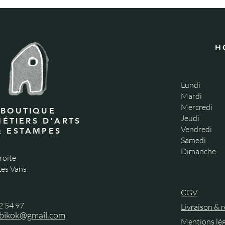
H
Lundi
Mardi
Mercredi
BOUTIQUE
Jeudi
MÉTIERS D'ARTS
Vendredi
& ESTAMPES
Samedi
Dimanche
roite
es Vans
CGV
2 54 97
Livraison & 
abikok@gmail.com
Mentions lég