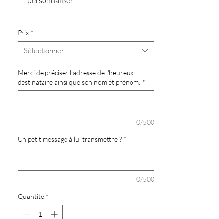
personnaliser.
Prix
*
Sélectionner
Merci de préciser l'adresse de l'heureux
destinataire ainsi que son nom et prénom.
*
0/500
Un petit message à lui transmettre ?
*
0/500
Quantité
*