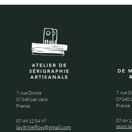
ATELIER DE
DE 
SÉRIGRAPHIE
ARTISANALE
7, rue D
7, rue Droite
07140 L
07140 Les Vans
France
France
07 49 1
07 49 12 54 97
asso.l
lavitrineflow@gmail.com