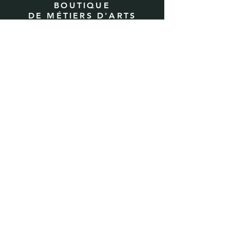
BOUTIQUE
DE MÉTIERS D'ARTS
& ESTAMPES
7, rue Droite
07140 Les Vans
07 49 12 54 97
France
asso.labikok@gmail.com
HORAIRES D'OUVERTURE
CETTE SEMAINE :
Lundi
10:00 - 13:00 | 16:30 - 19:30
Mardi
10:00 - 13:00 | 16:30 - 23:00
Mercredi
16:30 - 19:30
Jeudi
10:00 - 13:00 | 16:30 - 19:30
Vendredi
10:00 - 13:00 | 16:30 - 19:30