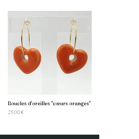
Boucles d'oreilles "cœurs oranges"
Boucles d'oreilles 
Prix
Prix
25,00 €
25,00 €