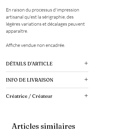
En raison du processus d'impression
artisanal qu'est la sérigraphie, des
légères variations et décalages peuvent
apparaître.
Affiche vendue non encadrée.
DÉTAILS D'ARTICLE
Format : 30 x 40 cm
INFO DE LIVRAISON
Papier : blanc 400 g/m²
35 exemplaires - Deuxième tirage
Emballage renforcé. Expédition en Lettre suivi
Numérotée et signée par l'artiste
Créatrice / Créateur
ou Colissimo, ou click & collect à la boutique
aux jours et heures d'ouverture du moment.
Tom Joseph
Les frais de port n'incluent pas les éventuels
frais de douanes pour les pays hors UE
Articles similaires