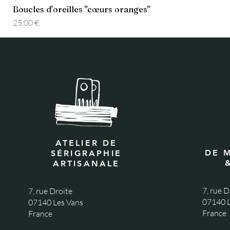
Boucles d'oreilles "cœurs oranges"
Prix
25,00 €
ATELIER DE
DE 
SÉRIGRAPHIE
ARTISANALE
7, rue D
7, rue Droite
07140 L
07140 Les Vans
France
France