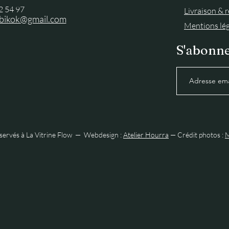
2 54 97
Livraison & 
abikok@gmail.com
Mentions lég
S'abonne
éservés à La Vitrine Flow — Webdesign :
Atelier Hourra
— Crédit photos :
M