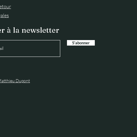
retour
ales
r à la newsletter
S'abonner
atthieu Dupont