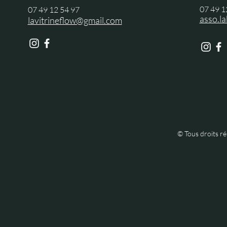
07 49 1
07 49 12 54 97
asso.l
lavitrineflow@gmail.com
© Tous droits r